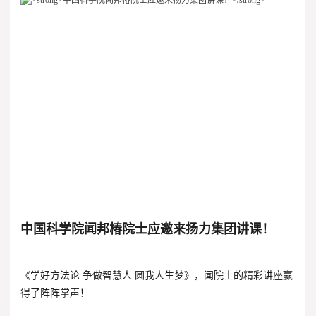
中国科学院闻邦椿院士应邀来扬力集团讲课！
《学好方法论 争做智慧人 圆我人生梦》，闻院士的精彩讲座赢
得了阵阵掌声！