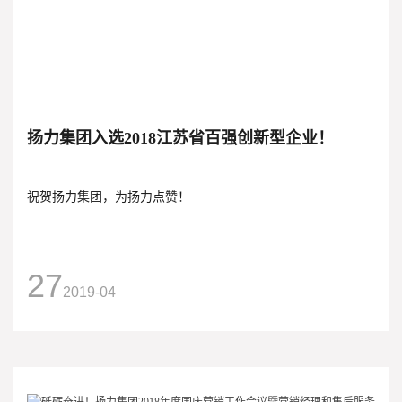
扬力集团入选2018江苏省百强创新型企业！
祝贺扬力集团，为扬力点赞！
27
2019-04