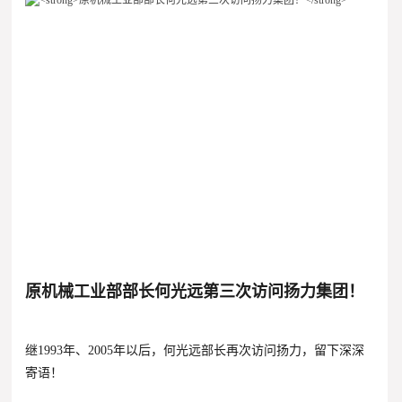
原机械工业部部长何光远第三次访问扬力集团！
继1993年、2005年以后，何光远部长再次访问扬力，留下深深
寄语！