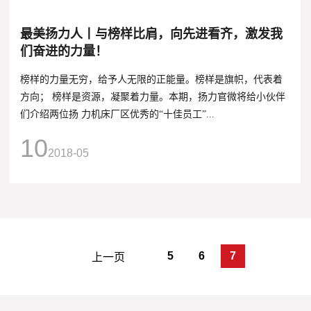
最美扬力人丨与榜样比肩，向先进看齐，激发我
们奋进的力量！
榜样的力量无穷，给予人无限的正能量。榜样是旗帜，代表着
方向； 榜样是资源，凝聚着力量。本期，扬力官微将给小伙伴
们介绍两位扬 力机床厂区优秀的“十佳员工”...
10
2018-05
5
6
7
上一页