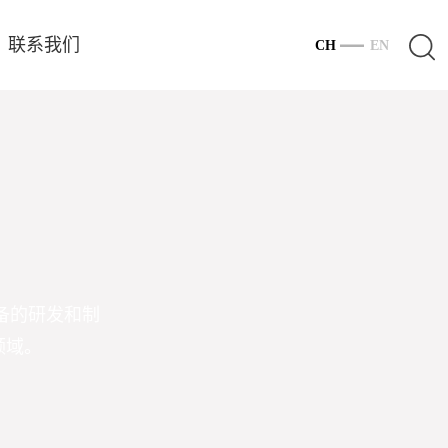
联系我们
CH
EN
备的研发和制
领域。