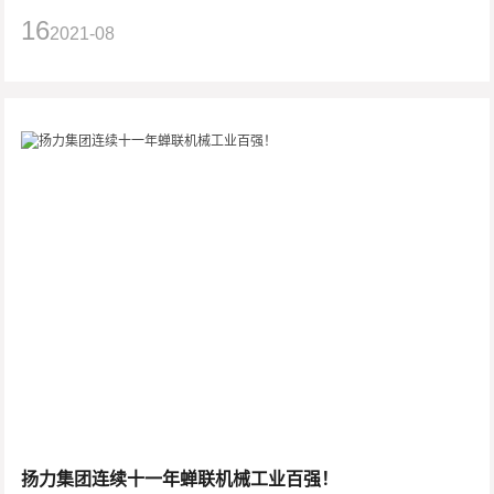
16
2021-08
扬力集团连续十一年蝉联机械工业百强！