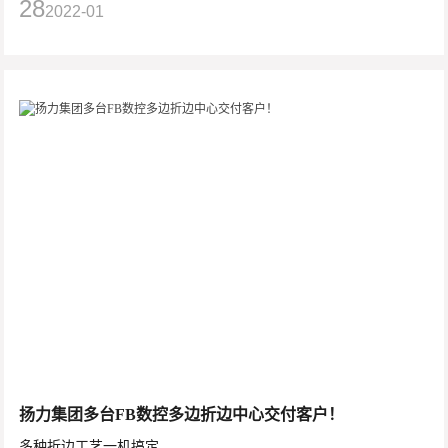
28
2022-01
扬力集团多台FB数控多边折边中心交付客户！
多种折边工艺一机搞定