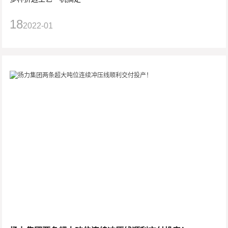
18
2022-01