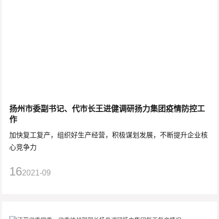
扬州市委副书记、代市长王进健调研扬力集团疫情防控工
作
加快复工复产，组织好生产经营，积极谋划发展，不断提升企业核
心竞争力
16
2021-09