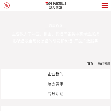
NEWS
主要致力于冲压、钣金、锻造等各类中高端金属成
形装备及自动化装备的研发和制造, 产品广泛服务
于国内外汽车、家电、五金、电子、电气等领域。
首页
-
新闻资讯
企业新闻
展会资讯
专题活动