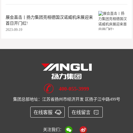
展会直击丨扬力集团亮相德国汉诺威机床展迎来
首日开门红!
2023-09-19
400-055-3999
集团总部地址：江苏省扬州市经济开发 区扬子江中路499号
在线客服
在线留言
关注我们：