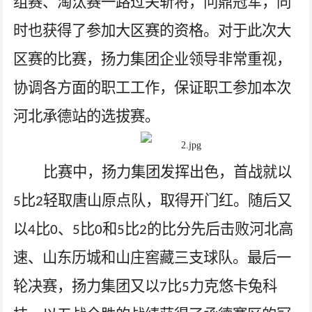
组赛、淘汰赛一路过关斩将，问鼎冠军，同
时也获得了参加大区赛的资格。对于此次大
区赛的比赛，扬力集团企业领导非常重视，
协调各方面的职工工作，保证职工参加本次
河北承德站的选拔赛。
比赛中，扬力集团发挥出色，首战就以
比
轻取唐山原点队，取得开门红。随后又
5
2
以
比
、
比
和
比
的比分先后击败河北高
4
0
5
0
5
2
速、山东历城和山庄窖藏三支球队。最后一
轮决赛，扬力集团又以
比
力克悠卡兔科
7
5